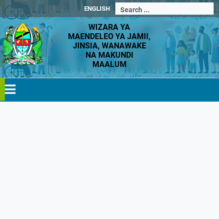
ENGLISH
WIZARA YA
MAENDELEO YA JAMII,
JINSIA, WANAWAKE
NA MAKUNDI
MAALUM