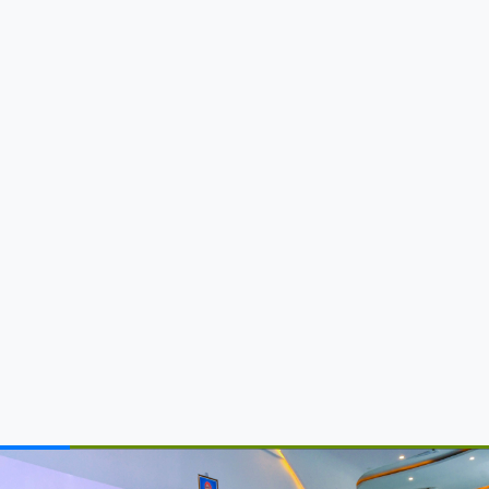
Wakili Amon Mpanju
NAIBU KATIBU MKUU MAENDELEO YA JAMII NA MAKUNDI MAALUM