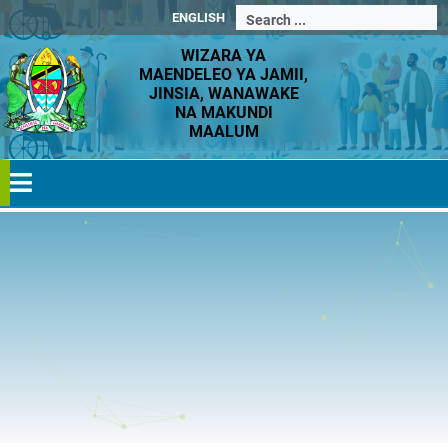
ENGLISH
WIZARA YA
MAENDELEO YA JAMII,
JINSIA, WANAWAKE
NA MAKUNDI
MAALUM