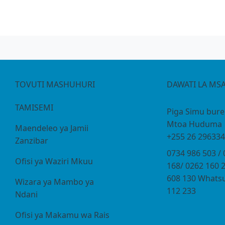
TOVUTI MASHUHURI
DAWATI LA MS
TAMISEMI
Piga Simu bur
Mtoa Huduma
Maendeleo ya Jamii
+255 26 296334
Zanzibar
0734 986 503 /
Ofisi ya Waziri Mkuu
168/ 0262 160 
608 130 Whatsu
Wizara ya Mambo ya
112 233
Ndani
Ofisi ya Makamu wa Rais