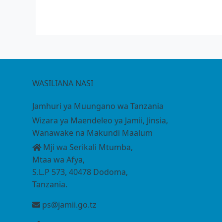
WASILIANA NASI
Jamhuri ya Muungano wa Tanzania
Wizara ya Maendeleo ya Jamii, Jinsia,
Wanawake na Makundi Maalum
Mji wa Serikali Mtumba,
Mtaa wa Afya,
S.L.P 573, 40478 Dodoma,
Tanzania.
ps@jamii.go.tz