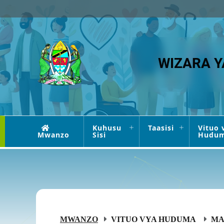
WIZARA Y
Kuhusu
Taasisi
Vituo 
Mwanzo
Sisi
Hudu
MWANZO
VITUO VYA HUDUMA
MA