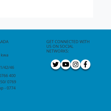
AADA
GET CONNECTED WITH
US ON SOCIAL
NETWORKS:
e kwa
1/42/46
 0766 400
250/ 0769
p - 0774