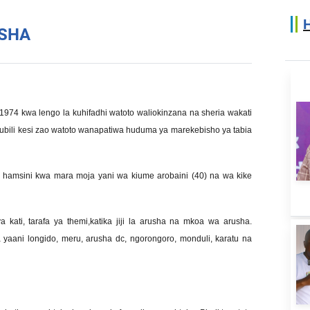
SHA
1974 kwa lengo la kuhifadhi watoto waliokinzana na sheria wakati
ubili kesi zao watoto wanapatiwa huduma ya marekebisho ya tabia
hamsini kwa mara moja yani wa kiume arobaini (40) na wa kike
kati, tarafa ya themi,katika jiji la arusha na mkoa wa arusha.
yaani longido, meru, arusha dc, ngorongoro, monduli, karatu na