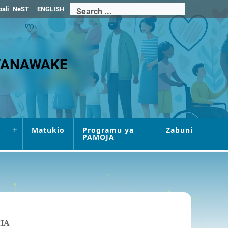
bali
NeST
ENGLISH
 WANAWAKE
Matukio
Programu ya
Zabuni
PAMOJA
HA