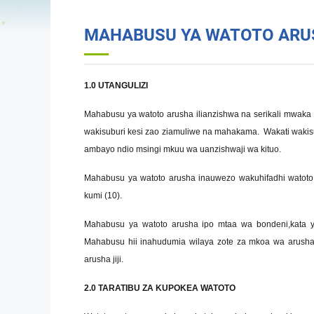
MAHABUSU YA WATOTO ARU
1.0 UTANGULIZI
Mahabusu ya watoto arusha ilianzishwa na serikali mwaka 
wakisuburi kesi zao ziamuliwe na mahakama. Wakati wakis
ambayo ndio msingi mkuu wa uanzishwaji wa kituo.
Mahabusu ya watoto arusha inauwezo wakuhifadhi watoto 
kumi (10).
Mahabusu ya watoto arusha ipo mtaa wa bondeni,kata ya 
Mahabusu hii inahudumia wilaya zote za mkoa wa arusha 
arusha jiji.
2.0 TARATIBU ZA KUPOKEA WATOTO