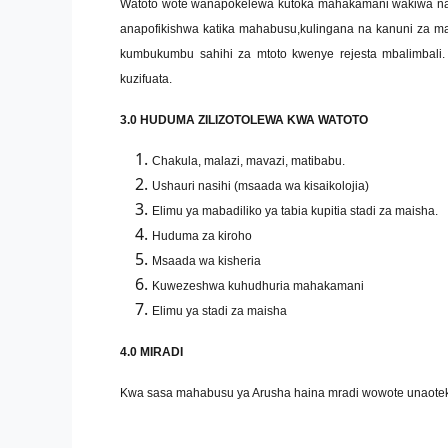
Watoto wote wanapokelewa kutoka mahakamani wakiwa na h
anapofikishwa katika mahabusu,kulingana na kanuni za m
kumbukumbu sahihi za mtoto kwenye rejesta mbalimbali. 
kuzifuata.
3.0 HUDUMA ZILIZOTOLEWA KWA WATOTO
Chakula, malazi, mavazi, matibabu.
Ushauri nasihi (msaada wa kisaikolojia)
Elimu ya mabadiliko ya tabia kupitia stadi za maisha.
Huduma za kiroho
Msaada wa kisheria
Kuwezeshwa kuhudhuria mahakamani
Elimu ya stadi za maisha
4.0 MIRADI
Kwa sasa mahabusu ya Arusha haina mradi wowote unaote