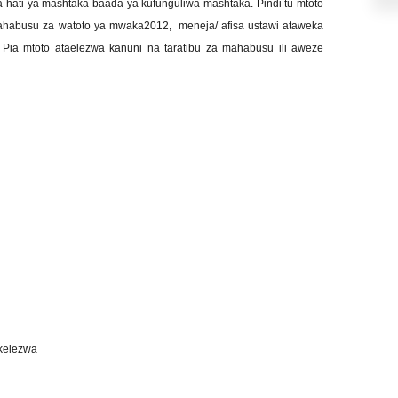
ati ya mashtaka baada ya kufunguliwa mashtaka. Pindi tu mtoto
ahabusu za watoto ya mwaka2012, meneja/ afisa ustawi ataweka
Pia mtoto ataelezwa kanuni na taratibu za mahabusu ili aweze
kelezwa