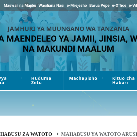
Maswali na Majibu
Wasiliana Nasi
e-Mrejesho
Barua Pepe
e-Office
e-Vi
JAMHURI YA MUUNGANO WA TANZANIA
A MAENDELEO YA JAMII, JINSIA,
NA MAKUNDI MAALUM
vya
Huduma
Machapisho
Kituo cha
ma
Zetu
Habari
HABUSU ZA WATOTO
MAHABUSU YA WATOTO ARUS