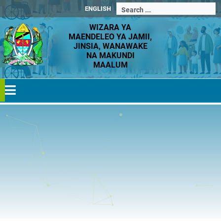
ENGLISH
WIZARA YA
MAENDELEO YA JAMII,
JINSIA, WANAWAKE
NA MAKUNDI
MAALUM