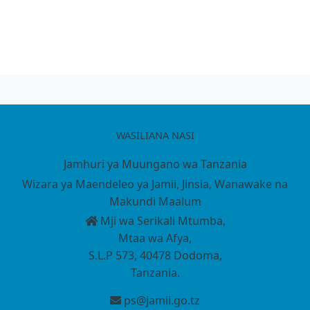
WASILIANA NASI
Jamhuri ya Muungano wa Tanzania
Wizara ya Maendeleo ya Jamii, Jinsia, Wanawake na
Makundi Maalum
Mji wa Serikali Mtumba,
Mtaa wa Afya,
S.L.P 573, 40478 Dodoma,
Tanzania.
ps@jamii.go.tz