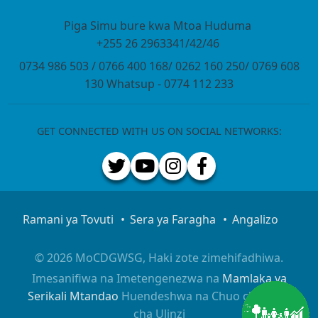
Piga Simu bure kwa Mtoa Huduma
+255 26 2963341/42/46
0734 986 503 / 0766 400 168/ 0262 160 250/ 0769 608
130 Whatsup - 0774 112 233
GET CONNECTED WITH US ON SOCIAL NETWORKS:
Ramani ya Tovuti
Sera ya Faragha
Angalizo
© 2026 MoCDGWSG, Haki zote zimehifadhiwa.
Imesanifiwa na Imetengenezwa na
Mamlaka ya
Serikali Mtandao
Huendeshwa na Chuo cha Taifa
cha Ulinzi