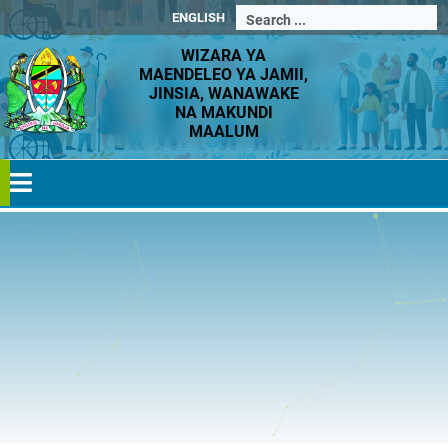
ENGLISH
WIZARA YA
MAENDELEO YA JAMII,
JINSIA, WANAWAKE
NA MAKUNDI
MAALUM