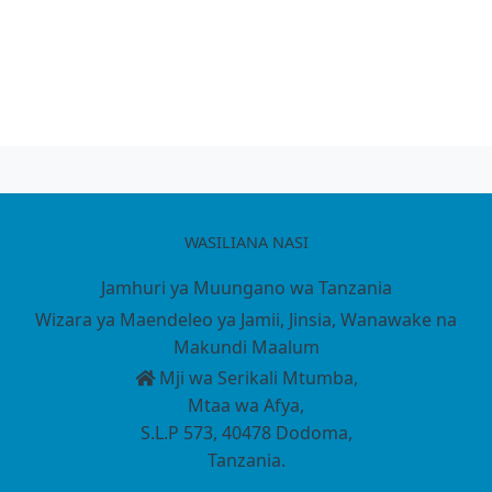
WASILIANA NASI
Jamhuri ya Muungano wa Tanzania
Wizara ya Maendeleo ya Jamii, Jinsia, Wanawake na
Makundi Maalum
Mji wa Serikali Mtumba,
Mtaa wa Afya,
S.L.P 573, 40478 Dodoma,
Tanzania.