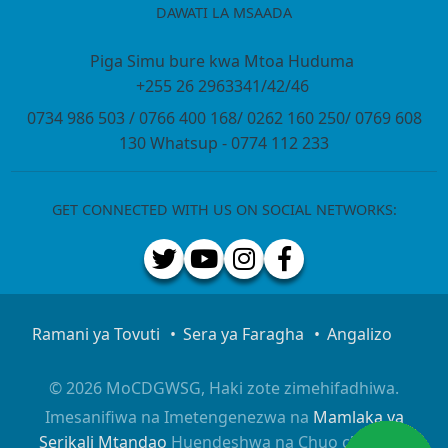
DAWATI LA MSAADA
Piga Simu bure kwa Mtoa Huduma
+255 26 2963341/42/46
0734 986 503 / 0766 400 168/ 0262 160 250/ 0769 608
130 Whatsup - 0774 112 233
GET CONNECTED WITH US ON SOCIAL NETWORKS:
Ramani ya Tovuti
Sera ya Faragha
Angalizo
© 2026 MoCDGWSG, Haki zote zimehifadhiwa.
Imesanifiwa na Imetengenezwa na
Mamlaka ya
Serikali Mtandao
Huendeshwa na Chuo cha Taifa