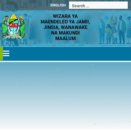
ENGLISH
WIZARA YA
MAENDELEO YA JAMII,
JINSIA, WANAWAKE
NA MAKUNDI
MAALUM