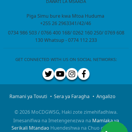
DAWATI LA MSAADA
Piga Simu bure kwa Mtoa Huduma
+255 26 2963341/42/46
0734 986 503 / 0766 400 168/ 0262 160 250/ 0769 608
130 Whatsup - 0774 112 233
GET CONNECTED WITH US ON SOCIAL NETWORKS:
Ramani ya Tovuti
Sera ya Faragha
Angalizo
© 2026 MoCDGWSG, Haki zote zimehifadhiwa.
Imesanifiwa na Imetengenezwa na
Mamlaka ya
Serikali Mtandao
Huendeshwa na Chuo cha Taifa