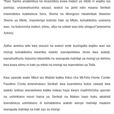
“Rais Samia anatambua na anasisitiza kuwa malezi ya mtoto ni wajibu wa
pamoja, unaowahusisha wazazi, walezi na jamii ndio maana Serikali
imeendelea kutekeleza Sera, Sheria na Miongozo mbalimbali ikiwemo
Sheria ya Mtoto, inayolenga kulinda haki za Mtoto, kuhakikisha usalama
wao, na kuboresha malezi, elimu, afya na ustawi wao bila ubaguzi”amesema
Ashery.
Aidha ametoa wito kwa wazazi na walezi wote kuzingatia wajibu wao wa
msingi kuhakikisha kwamba watoto wanapelekwa shule kwa wakati,
wanahudhuria masomo kikamilifu na wanapata mahitaji ya msingi ya kielimu
kwa kuwa elimu ni haki ya mtoto na msingi wa maendeleo ya Taifa.
Kwa upande wake Mlezi wa Watoto katika Kituo cha Mt.Felix Home Center
Faustina Chota ameishukuru Serikali kwa kuendelea kutoa zawadi kwa
watoto ambao wanalelewa katika makao hayo kwani inadhihirisha upendo
na ushirikiano mzuri baina ya Serikali na Makao hayo huku akiahidi
kuendeleza ushirikiano ili kuhakikisha watoto wenye mahitaji maalum
wanapata mahitaji na haki zao za msingi.