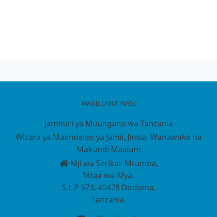
WASILIANA NASI
Jamhuri ya Muungano wa Tanzania
Wizara ya Maendeleo ya Jamii, Jinsia, Wanawake na
Makundi Maalum
Mji wa Serikali Mtumba,
Mtaa wa Afya,
S.L.P 573, 40478 Dodoma,
Tanzania.