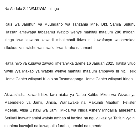
Na Abdala Sifi WMJJWM– Iringa
Rais wa Jamhuri ya Muungano wa Tanzania Mhe, Dkt. Samia Suluhu
Hassan amewapa tabasamu Watoto wenye mahitaji maalum 286 mkoani
Iringa kwa kuwapa zawadi mbalimbali ikiwa ni kuwafanya washerekee
sikukuu za mwisho wa mwaka kwa furaha na amani.
Hafla hiyo ya kugawa zawadi imefanyika tarehe 16 Januari 2025, katika vituo
viwili vya Makao ya Watoto wenye mahitaji maalum ambavyo ni Mt. Felix
Home Center wilayani Kilolo na Tosamaganga Home Center wilayani Iringa.
Akiwasilisha zawadi hizo kwa niaba ya Naibu Katibu Mkuu wa Wizara ya
Maendeleo ya Jamii, Jinsia, Wanawake na Makundi Maalum, Felister
Mdemu, Afisa Ustawi wa Jamii Mkoa wa Iringa Ashery Mndalila amesema
Serikali inawathamini watoto ambao ni hazina na nguvu kazi ya Taifa hivyo ni
muhimu kuwajali na kuwapatia furaha, tumaini na upendo.