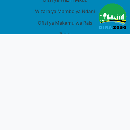
Ofisi ya Waziri Mkuu
Wizara ya Mambo ya Ndani
Ofisi ya Makamu wa Rais
Ikulu
DAWATI LA MSAADA
Piga Simu bure kwa Mtoa Huduma
+255 26 2963341/42/46
0734 986 503 / 0766 400 168/ 0262 160 250/ 0769 608
130 Whatsup - 0774 112 233
GET CONNECTED WITH US ON SOCIAL NETWORKS: