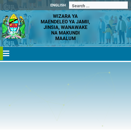
ENGLISH
WIZARA YA
MAENDELEO YA JAMII,
JINSIA, WANAWAKE
NA MAKUNDI
MAALUM