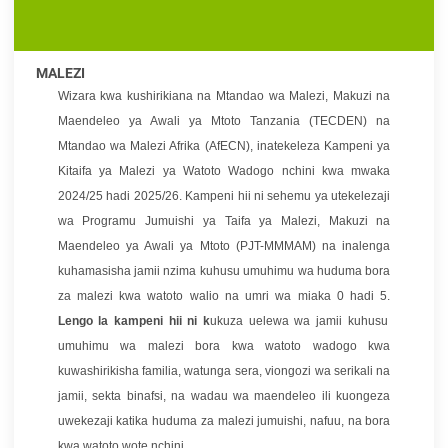
MALEZI
Wizara kwa kushirikiana na Mtandao wa Malezi, Makuzi na
Maendeleo ya Awali ya Mtoto Tanzania (TECDEN) na
Mtandao wa Malezi Afrika (AfECN), inatekeleza Kampeni ya
Kitaifa ya Malezi ya Watoto Wadogo nchini kwa mwaka
2024/25 hadi 2025/26. Kampeni hii ni sehemu ya utekelezaji
wa Programu Jumuishi ya Taifa ya Malezi, Makuzi na
Maendeleo ya Awali ya Mtoto (PJT-MMMAM) na inalenga
kuhamasisha jamii nzima kuhusu umuhimu wa huduma bora
za malezi kwa watoto walio na umri wa miaka 0 hadi 5.
Lengo la kampeni hii ni k
ukuza uelewa wa jamii kuhusu
umuhimu wa malezi bora kwa watoto wadogo kwa
kuwashirikisha familia, watunga sera, viongozi wa serikali na
jamii, sekta binafsi, na wadau wa maendeleo ili kuongeza
uwekezaji katika huduma za malezi jumuishi, nafuu, na bora
kwa watoto wote nchini.