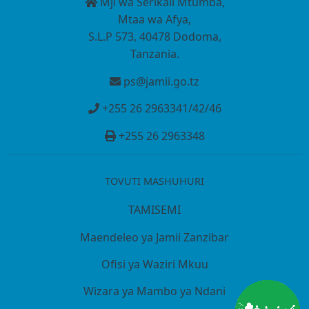
Mji wa Serikali Mtumba,
Mtaa wa Afya,
S.L.P 573, 40478 Dodoma,
Tanzania.
ps@jamii.go.tz
+255 26 2963341/42/46
+255 26 2963348
TOVUTI MASHUHURI
TAMISEMI
Maendeleo ya Jamii Zanzibar
Ofisi ya Waziri Mkuu
Wizara ya Mambo ya Ndani