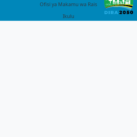
Ofisi ya Makamu wa Rais
Ikulu
DAWATI LA MSAADA
Piga Simu bure kwa Mtoa Huduma
+255 26 2963341/42/46
0734 986 503 / 0766 400 168/ 0262 160 250/ 0769 608
130 Whatsup - 0774 112 233
GET CONNECTED WITH US ON SOCIAL NETWORKS:
Ramani ya Tovuti
Sera ya Faragha
Angalizo