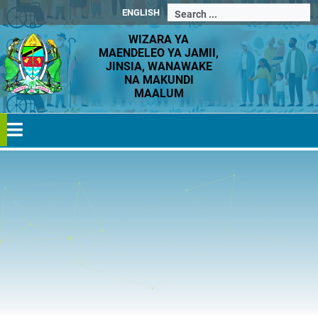
ENGLISH
WIZARA YA
MAENDELEO YA JAMII,
JINSIA, WANAWAKE
NA MAKUNDI
MAALUM