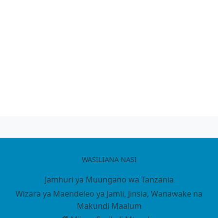
WASILIANA NASI
Jamhuri ya Muungano wa Tanzania
Wizara ya Maendeleo ya Jamii, Jinsia, Wanawake na
Makundi Maalum