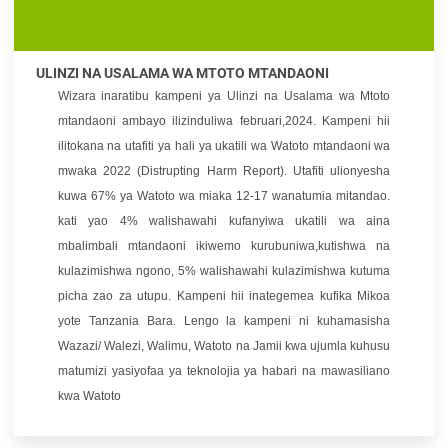
ULINZI NA USALAMA WA MTOTO MTANDAONI
Wizara inaratibu kampeni ya Ulinzi na Usalama wa Mtoto
mtandaoni ambayo ilizinduliwa februari,2024. Kampeni hii
ilitokana na utafiti ya hali ya ukatili wa Watoto mtandaoni wa
mwaka 2022 (Distrupting Harm Report). Utafiti ulionyesha
kuwa 67% ya Watoto wa miaka 12-17 wanatumia mitandao.
kati yao 4% walishawahi kufanyiwa ukatili wa aina
mbalimbali mtandaoni ikiwemo kurubuniwa,kutishwa na
kulazimishwa ngono, 5% walishawahi kulazimishwa kutuma
picha zao za utupu. Kampeni hii inategemea kufika Mikoa
yote Tanzania Bara. Lengo la kampeni ni
kuhamasisha
Wazazi/ Walezi, Walimu, Watoto na Jamii kwa ujumla kuhusu
matumizi yasiyofaa ya teknolojia ya habari na mawasiliano
kwa Watoto